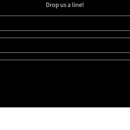
Drop us a line!
Sign up for our email list for updates, promotions, and more.