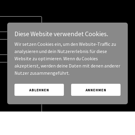
Diese Website verwendet Cookies.
Wir setzen Cookies ein, um den Website-Traffic zu
analysieren und dein Nutzererlebnis für diese
Website zu optimieren. Wenn du Cookies
akzeptierst, werden deine Daten mit denen anderer
Nutzer zusammengeführt.
ABLEHNEN
ANNEHMEN